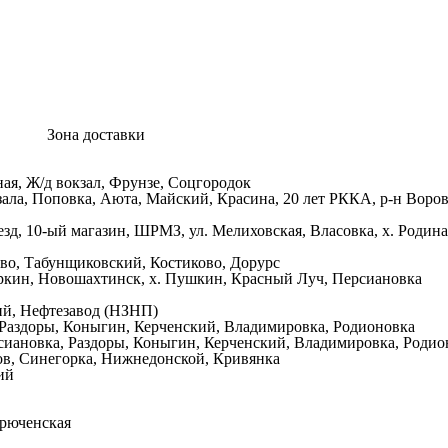
Зона доставки
я, Ж/д вокзал, Фрунзе, Соцгородок
кзала, Поповка, Аюта, Майский, Красина, 20 лет РККА, р-н Воро
зд, 10-ый магазин, ШРМЗ, ул. Мелиховская, Власовка, х. Родина
во, Табунщиковский, Костиково, Дорурс
аркин, Новошахтинск, х. Пушкин, Красный Луч, Персиановка
ий, Нефтезавод (НЗНП)
 Раздоры, Коныгин, Керченский, Владимировка, Родионовка
сиановка, Раздоры, Коныгин, Керченский, Владимировка, Родио
тов, Синегорка, Нижнедонской, Кривянка
ий
дрюченская