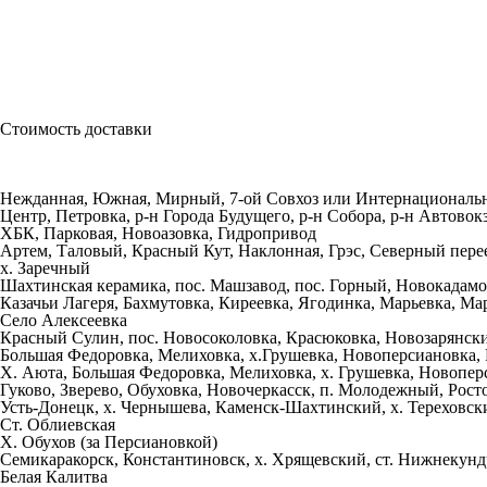
Стоимость доставки
Нежданная, Южная, Мирный, 7-ой Совхоз или Интернациональна
Центр, Петровка, р-н Города Будущего, р-н Собора, р-н Автово
ХБК, Парковая, Новоазовка, Гидропривод
Артем, Таловый, Красный Кут, Наклонная, Грэс, Северный перее
х. Заречный
Шахтинская керамика, пос. Машзавод, пос. Горный, Новокадамо
Казачьи Лагеря, Бахмутовка, Киреевка, Ягодинка, Марьевка, М
Село Алексеевка
Красный Сулин, пос. Новосоколовка, Красюковка, Новозарянск
Большая Федоровка, Мелиховка, х.Грушевка, Новоперсиановка,
Х. Аюта, Большая Федоровка, Мелиховка, х. Грушевка, Новопер
Гуково, Зверево, Обуховка, Новочеркасск, п. Молодежный, Рос
Усть-Донецк, х. Чернышева, Каменск-Шахтинский, х. Тереховск
Ст. Облиевская
Х. Обухов (за Персиановкой)
Семикаракорск, Константиновск, х. Хрящевский, ст. Нижнекун
Белая Калитва