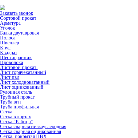
Заказать звонок
Сортовой прокат
Арматура
Уголок
Балка двутавровая
Полоса
Швеллер
Круг
Квадрат
Шестигранник
Проволока
Листовой прокат
Лист горячекатанный
Лист пвл
Лист холоднокатанный
Лист оцинкованный
Рулонная сталь
Трубный прокат
Труба вгп
Труба профильная
Сетка
Сетка в картах
Сетка "Рабица"
Сетка сварная низкоуглеродная
Сетка сварная оцинкованная
Сетка, покрытая ПВХ