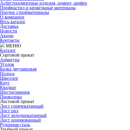
Асбестоцементные изделия, цемент, шифер
Профнастил и кровельные материалы
Прочие стройматериалы
О компании
Весь каталог
Доставка
Новости
Акции
Контакты
МЕНЮ
Каталог
Сортовой прокат
Арматура
Уголок
Балка двутавровая
Полоса
Швеллер
Круг
Квадрат
Шестигранник
Проволока
Листовой прокат
Лист горячекатанный
Лист пвл
Лист холоднокатанный
Лист оцинкованный
Рулонная сталь
Трубный прокат