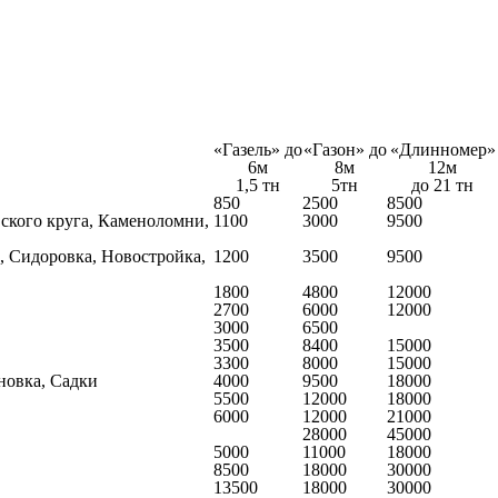
«Газель» до
«Газон» до
«Длинномер»
6м
8м
12м
1,5 тн
5тн
до 21 тн
850
2500
8500
вского круга, Каменоломни,
1100
3000
9500
, Сидоровка, Новостройка,
1200
3500
9500
1800
4800
12000
2700
6000
12000
3000
6500
3500
8400
15000
3300
8000
15000
новка, Садки
4000
9500
18000
5500
12000
18000
6000
12000
21000
28000
45000
5000
11000
18000
8500
18000
30000
13500
18000
30000