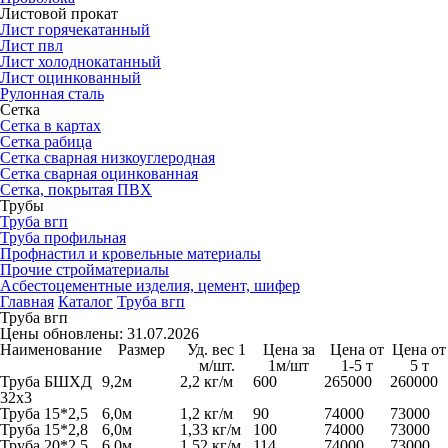
Листовой прокат
Лист горячекатанный
Лист пвл
Лист холоднокатанный
Лист оцинкованный
Рулонная сталь
Сетка
Сетка в картах
Сетка рабица
Сетка сварная низкоуглеродная
Сетка сварная оцинкованная
Сетка, покрытая ПВХ
Трубы
Труба вгп
Труба профильная
Профнастил и кровельные материалы
Прочие стройматериалы
Асбестоцементные изделия, цемент, шифер
Главная
Каталог
Труба вгп
Труба вгп
Цены обновлены: 31.07.2026
Наименование
Размер
Уд. вес 1
Цена за
Цена от
Цена от
м/шт.
1м/шт
1-5 т
5 т
Труба БШХД
9,2м
2,2 кг/м
600
265000
260000
32х3
Труба 15*2,5
6,0м
1,2 кг/м
90
74000
73000
Труба 15*2,8
6,0м
1,33 кг/м
100
74000
73000
Труба 20*2,5
6,0м
1,52 кг/м
114
74000
73000