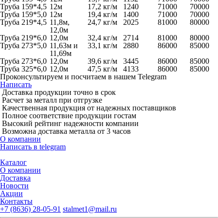
Труба 159*4,5
12м
17,2 кг/м
1240
71000
70000
Труба 159*5,0
12м
19,4 кг/м
1400
71000
70000
Труба 219*4,5
11,8м,
24,7 кг/м
2025
81000
80000
12,0м
Труба 219*6,0
12,0м
32,4 кг/м
2714
81000
80000
Труба 273*5,0
11,63м и
33,1 кг/м
2880
86000
85000
11,69м
Труба 273*6,0
12,0м
39,6 кг/м
3445
86000
85000
Труба 325*6,0
12,0м
47,5 кг/м
4133
86000
85000
Проконсультируем и посчитаем в нашем Telegram
Написать
Доставка продукции точно в срок
Расчет за металл при отгрузке
Качественная продукция от надежных поставщиков
Полное соответствие продукции гостам
Высокий рейтинг надежности компании
Возможна доставка металла от 3 часов
О компании
Написать в telegram
Каталог
О компании
Доставка
Новости
Акции
Контакты
+7 (8636) 28-05-91
stalmet1@mail.ru