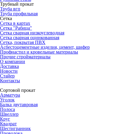
Трубный прокат
Труба вгп
Труба профильная
Сетка
Сетка в картах
Сетка "Рабица"
Сетка сварная низкоуглеводная
Сетка сварная оцинкованная
Сетка, покрытая ПВХ
Асбестоцементные изделия, цемент, шифер
Профнастил и кровельные материалы
Прочие стройматериалы
О компании
Доставка
Новости
Стайер
Контакты
Сортовой прокат
Арматура
Уголок
Балка двутавровая
Полоса
Швеллер
Круг
Квадрат
Шестигранник
Проволока