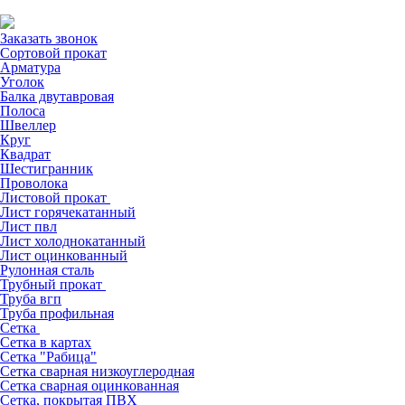
Заказать звонок
Сортовой прокат
Арматура
Уголок
Балка двутавровая
Полоса
Швеллер
Круг
Квадрат
Шестигранник
Проволока
Листовой прокат
Лист горячекатанный
Лист пвл
Лист холоднокатанный
Лист оцинкованный
Рулонная сталь
Трубный прокат
Труба вгп
Труба профильная
Сетка
Сетка в картах
Сетка "Рабица"
Сетка сварная низкоуглеродная
Сетка сварная оцинкованная
Сетка, покрытая ПВХ