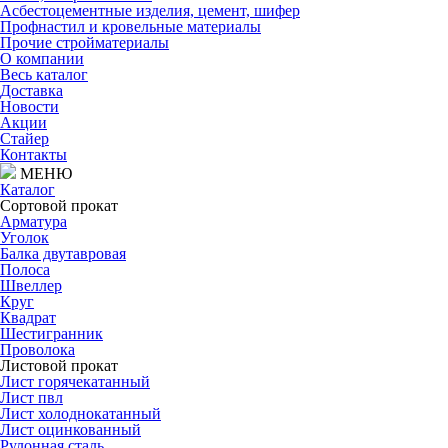
Асбестоцементные изделия, цемент, шифер
Профнастил и кровельные материалы
Прочие стройматериалы
О компании
Весь каталог
Доставка
Новости
Акции
Стайер
Контакты
МЕНЮ
Каталог
Сортовой прокат
Арматура
Уголок
Балка двутавровая
Полоса
Швеллер
Круг
Квадрат
Шестигранник
Проволока
Листовой прокат
Лист горячекатанный
Лист пвл
Лист холоднокатанный
Лист оцинкованный
Рулонная сталь