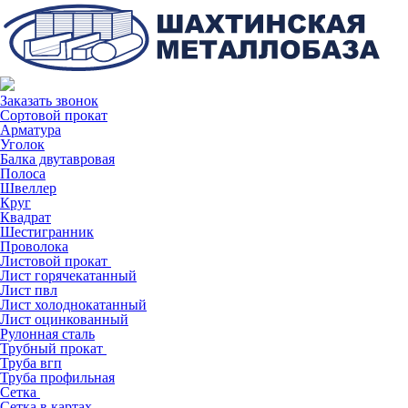
Заказать звонок
Сортовой прокат
Арматура
Уголок
Балка двутавровая
Полоса
Швеллер
Круг
Квадрат
Шестигранник
Проволока
Листовой прокат
Лист горячекатанный
Лист пвл
Лист холоднокатанный
Лист оцинкованный
Рулонная сталь
Трубный прокат
Труба вгп
Труба профильная
Сетка
Сетка в картах