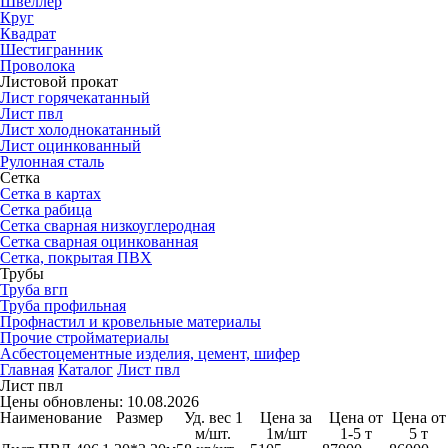
Швеллер
Круг
Квадрат
Шестигранник
Проволока
Листовой прокат
Лист горячекатанный
Лист пвл
Лист холоднокатанный
Лист оцинкованный
Рулонная сталь
Сетка
Сетка в картах
Сетка рабица
Сетка сварная низкоуглеродная
Сетка сварная оцинкованная
Сетка, покрытая ПВХ
Трубы
Труба вгп
Труба профильная
Профнастил и кровельные материалы
Прочие стройматериалы
Асбестоцементные изделия, цемент, шифер
Главная
Каталог
Лист пвл
Лист пвл
Цены обновлены: 10.08.2026
Наименование
Размер
Уд. вес 1
Цена за
Цена от
Цена от
м/шт.
1м/шт
1-5 т
5 т