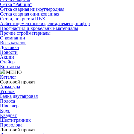
Сетка "Рабица"
Сетка сварная низкоуглеродная
Сетка сварная оцинкованная
Сетка, покрытая ПВХ
Асбестоцементные изделия, цемент, шифер
Профнастил и кровельные материалы
Прочие стройматериалы
О компании
Весь каталог
Доставка
Новости
Акции
Стайер
Контакты
МЕНЮ
Каталог
Сортовой прокат
Арматура
Уголок
Балка двутавровая
Полоса
Швеллер
Круг
Квадрат
Шестигранник
Проволока
Листовой прокат