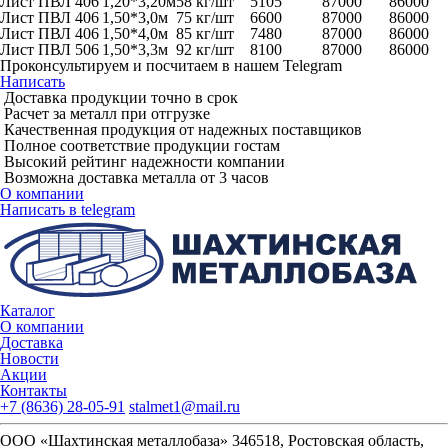
Лист ПВЛ 406
1,20*3,20м
58 кг/шт
5105
87000
86000
Лист ПВЛ 406
1,50*3,0м
75 кг/шт
6600
87000
86000
Лист ПВЛ 406
1,50*4,0м
85 кг/шт
7480
87000
86000
Лист ПВЛ 506
1,50*3,3м
92 кг/шт
8100
87000
86000
Проконсультируем и посчитаем в нашем Telegram
Написать
Доставка продукции точно в срок
Расчет за металл при отгрузке
Качественная продукция от надежных поставщиков
Полное соответствие продукции гостам
Высокий рейтинг надежности компании
Возможна доставка металла от 3 часов
О компании
Написать в telegram
Каталог
О компании
Доставка
Новости
Акции
Контакты
+7 (8636) 28-05-91
stalmet1@mail.ru
ООО «Шахтинская металлобаза» 346518, Ростовская область,