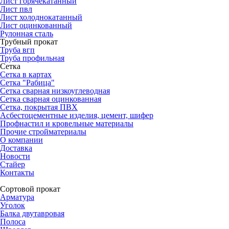
Лист горячекатанный
Лист пвл
Лист холоднокатанный
Лист оцинкованный
Рулонная сталь
Трубный прокат
Труба вгп
Труба профильная
Сетка
Сетка в картах
Сетка "Рабица"
Сетка сварная низкоуглеводная
Сетка сварная оцинкованная
Сетка, покрытая ПВХ
Асбестоцементные изделия, цемент, шифер
Профнастил и кровельные материалы
Прочие стройматериалы
О компании
Доставка
Новости
Стайер
Контакты
Сортовой прокат
Арматура
Уголок
Балка двутавровая
Полоса