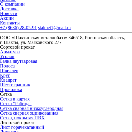
О компании
Доставка
Новости
Акции
Контакты
+7 (8636) 28-05-91
stalmet1@mail.ru
ООО «Шахтинская металлобаза» 346518, Ростовская область,
г. Шахты, ул. Маяковского 277
Сортовой прокат
Арматура
Уголок
Балка двутавровая
Полоса
Швеллер
Круг
Квадрат
Шестигранник
Проволока
Сетка
Сетка в картах
Сетка "Рабица"
Сетка сварная низкоуглеродная
Сетка сварная оцинкованная
Сетка, покрытая ПВХ
Листовой прокат
Лист горячекатанный
Лист пвл