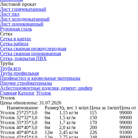
Листовой прокат
Лист горячекатанный
Лист пвл
Лист холоднокатанный
Лист оцинкованный
Рулонная сталь
Сетка
Сетка в картах
Сетка рабица
Сетка сварная низкоуглеродная
Сетка сварная оцинкованная
Сетка, покрытая ПВХ
Трубы
Труба вгп
Труба профильная
Профнастил и кровельные материалы
Прочие стройматериалы
Асбестоцементные изделия, цемент, шифер
Главная
Каталог
Уголок
Уголок
Цены обновлены: 31.07.2026
Наименование
Размер
Уд. вес 1 м/шт.
Цена за 1м/шт
Цена от 
Уголок 25*25*3,0
6м
1,15 кг/м
115
99000
Уголок 32*32*3,0
6м
1,5 кг/м
150
99000
Уголок 35*35*3,0
6м
1,7 кг/м
170
99000
Уголок 40*40*3,0
6м
2,0 кг/м
200
99000
Уголок 40*40*4,0
12м
2,45 кг/м
226
91000
Уголок 45*45*4,0
12м
2,75 кг/м
248
89000