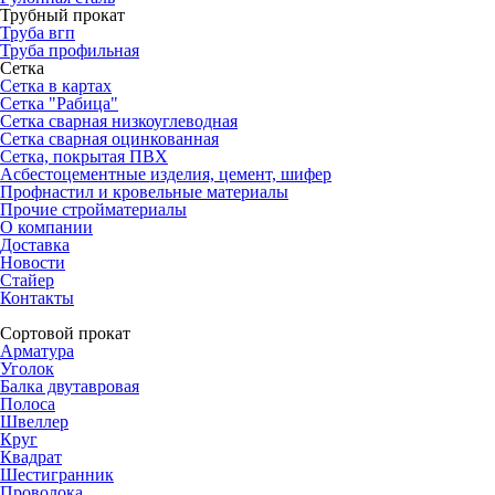
Трубный прокат
Труба вгп
Труба профильная
Сетка
Сетка в картах
Сетка "Рабица"
Сетка сварная низкоуглеводная
Сетка сварная оцинкованная
Сетка, покрытая ПВХ
Асбестоцементные изделия, цемент, шифер
Профнастил и кровельные материалы
Прочие стройматериалы
О компании
Доставка
Новости
Стайер
Контакты
Сортовой прокат
Арматура
Уголок
Балка двутавровая
Полоса
Швеллер
Круг
Квадрат
Шестигранник
Проволока