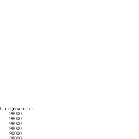
1-5 т
Цена от 5 т
98000
98000
98000
98000
90000
88000