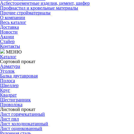
Асбестоцементные изделия, цемент, шифер
Профнастил и кровельные материалы
Прочие стройматериалы
О компании
Весь каталог
Доставка
Новости
Акции
Стайер
Контакты
МЕНЮ
Каталог
Сортовой прокат
Арматура
Уголок
Балка двутавровая
Полоса
Швеллер
Круг
Квадрат
Шестигранник
Проволока
Листовой прокат
Лист горячекатанный
Лист пвл
Лист холоднокатанный
Лист оцинкованный
Рулонная сталь