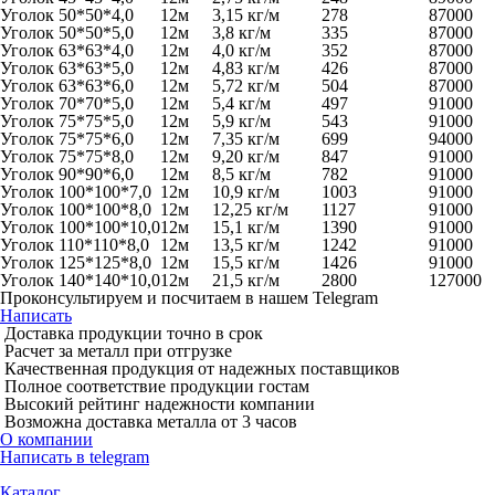
Уголок 50*50*4,0
12м
3,15 кг/м
278
87000
Уголок 50*50*5,0
12м
3,8 кг/м
335
87000
Уголок 63*63*4,0
12м
4,0 кг/м
352
87000
Уголок 63*63*5,0
12м
4,83 кг/м
426
87000
Уголок 63*63*6,0
12м
5,72 кг/м
504
87000
Уголок 70*70*5,0
12м
5,4 кг/м
497
91000
Уголок 75*75*5,0
12м
5,9 кг/м
543
91000
Уголок 75*75*6,0
12м
7,35 кг/м
699
94000
Уголок 75*75*8,0
12м
9,20 кг/м
847
91000
Уголок 90*90*6,0
12м
8,5 кг/м
782
91000
Уголок 100*100*7,0
12м
10,9 кг/м
1003
91000
Уголок 100*100*8,0
12м
12,25 кг/м
1127
91000
Уголок 100*100*10,0
12м
15,1 кг/м
1390
91000
Уголок 110*110*8,0
12м
13,5 кг/м
1242
91000
Уголок 125*125*8,0
12м
15,5 кг/м
1426
91000
Уголок 140*140*10,0
12м
21,5 кг/м
2800
127000
Проконсультируем и посчитаем в нашем Telegram
Написать
Доставка продукции точно в срок
Расчет за металл при отгрузке
Качественная продукция от надежных поставщиков
Полное соответствие продукции гостам
Высокий рейтинг надежности компании
Возможна доставка металла от 3 часов
О компании
Написать в telegram
Каталог