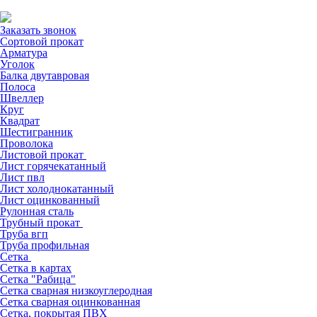
Заказать звонок
Сортовой прокат
Арматура
Уголок
Балка двутавровая
Полоса
Швеллер
Круг
Квадрат
Шестигранник
Проволока
Листовой прокат
Лист горячекатанный
Лист пвл
Лист холоднокатанный
Лист оцинкованный
Рулонная сталь
Трубный прокат
Труба вгп
Труба профильная
Сетка
Сетка в картах
Сетка "Рабица"
Сетка сварная низкоуглеродная
Сетка сварная оцинкованная
Сетка, покрытая ПВХ