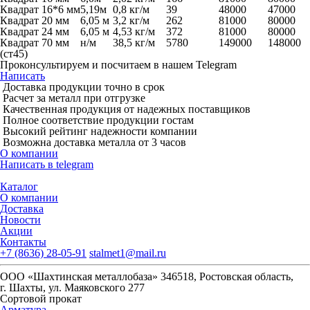
Квадрат 16*6 мм
5,19м
0,8 кг/м
39
48000
47000
Квадрат 20 мм
6,05 м
3,2 кг/м
262
81000
80000
Квадрат 24 мм
6,05 м
4,53 кг/м
372
81000
80000
Квадрат 70 мм
н/м
38,5 кг/м
5780
149000
148000
(ст45)
Проконсультируем и посчитаем в нашем Telegram
Написать
Доставка продукции точно в срок
Расчет за металл при отгрузке
Качественная продукция от надежных поставщиков
Полное соответствие продукции гостам
Высокий рейтинг надежности компании
Возможна доставка металла от 3 часов
О компании
Написать в telegram
Каталог
О компании
Доставка
Новости
Акции
Контакты
+7 (8636) 28-05-91
stalmet1@mail.ru
ООО «Шахтинская металлобаза» 346518, Ростовская область,
г. Шахты, ул. Маяковского 277
Сортовой прокат
Арматура