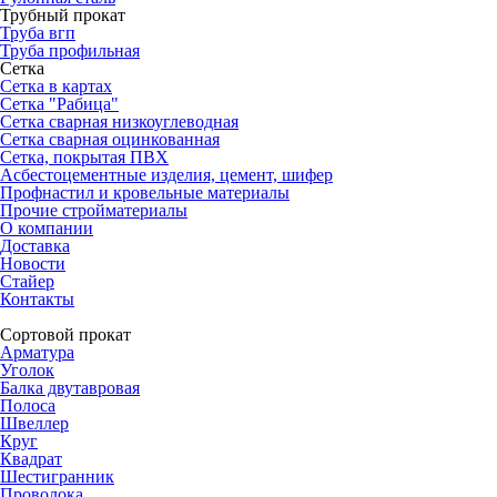
Трубный прокат
Труба вгп
Труба профильная
Сетка
Сетка в картах
Сетка "Рабица"
Сетка сварная низкоуглеводная
Сетка сварная оцинкованная
Сетка, покрытая ПВХ
Асбестоцементные изделия, цемент, шифер
Профнастил и кровельные материалы
Прочие стройматериалы
О компании
Доставка
Новости
Стайер
Контакты
Сортовой прокат
Арматура
Уголок
Балка двутавровая
Полоса
Швеллер
Круг
Квадрат
Шестигранник
Проволока