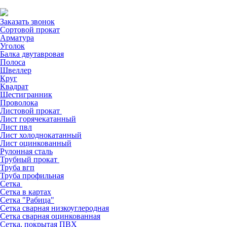
Заказать звонок
Сортовой прокат
Арматура
Уголок
Балка двутавровая
Полоса
Швеллер
Круг
Квадрат
Шестигранник
Проволока
Листовой прокат
Лист горячекатанный
Лист пвл
Лист холоднокатанный
Лист оцинкованный
Рулонная сталь
Трубный прокат
Труба вгп
Труба профильная
Сетка
Сетка в картах
Сетка "Рабица"
Сетка сварная низкоуглеродная
Сетка сварная оцинкованная
Сетка, покрытая ПВХ