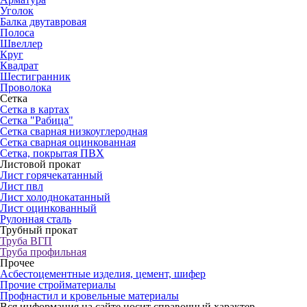
Уголок
Балка двутавровая
Полоса
Швеллер
Круг
Квадрат
Шестигранник
Проволока
Сетка
Сетка в картах
Сетка "Рабица"
Сетка сварная низкоуглеродная
Сетка сварная оцинкованная
Сетка, покрытая ПВХ
Листовой прокат
Лист горячекатанный
Лист пвл
Лист холоднокатанный
Лист оцинкованный
Рулонная сталь
Трубный прокат
Труба ВГП
Труба профильная
Прочее
Асбестоцементные изделия, цемент, шифер
Прочие стройматериалы
Профнастил и кровельные материалы
Вся информация на сайте носит справочный характер