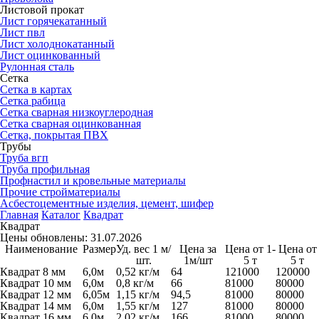
Листовой прокат
Лист горячекатанный
Лист пвл
Лист холоднокатанный
Лист оцинкованный
Рулонная сталь
Сетка
Сетка в картах
Сетка рабица
Сетка сварная низкоуглеродная
Сетка сварная оцинкованная
Сетка, покрытая ПВХ
Трубы
Труба вгп
Труба профильная
Профнастил и кровельные материалы
Прочие стройматериалы
Асбестоцементные изделия, цемент, шифер
Главная
Каталог
Квадрат
Квадрат
Цены обновлены: 31.07.2026
Наименование
Размер
Уд. вес 1 м/
Цена за
Цена от 1-
Цена от
шт.
1м/шт
5 т
5 т
Квадрат 8 мм
6,0м
0,52 кг/м
64
121000
120000
Квадрат 10 мм
6,0м
0,8 кг/м
66
81000
80000
Квадрат 12 мм
6,05м
1,15 кг/м
94,5
81000
80000
Квадрат 14 мм
6,0м
1,55 кг/м
127
81000
80000
Квадрат 16 мм
6,0м
2,02 кг/м
166
81000
80000