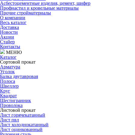
Асбестоцементные изделия, цемент, шифер
Профнастил и кровельные материалы
Прочие стройматериалы
О компании
Весь каталог
Доставка
Новости
Акции
Стайер
Контакты
МЕНЮ
Каталог
Сортовой прокат
Арматура
Уголок
Балка двутавровая
Полоса
Швеллер
Круг
Квадрат
Шестигранник
Проволока
Листовой прокат
Лист горячекатанный
Лист пвл
Лист холоднокатанный
Лист оцинкованный
Рулонная сталь