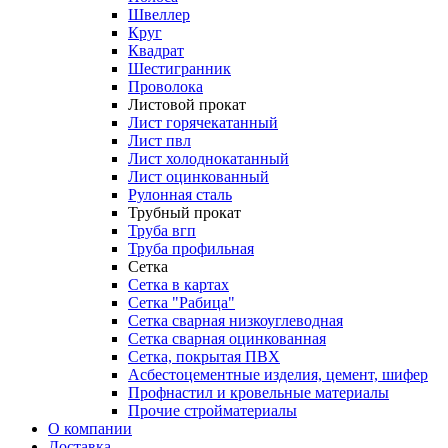
Швеллер
Круг
Квадрат
Шестигранник
Проволока
Листовой прокат
Лист горячекатанный
Лист пвл
Лист холоднокатанный
Лист оцинкованный
Рулонная сталь
Трубный прокат
Труба вгп
Труба профильная
Сетка
Сетка в картах
Сетка "Рабица"
Сетка сварная низкоуглеводная
Сетка сварная оцинкованная
Сетка, покрытая ПВХ
Асбестоцементные изделия, цемент, шифер
Профнастил и кровельные материалы
Прочие стройматериалы
О компании
Доставка