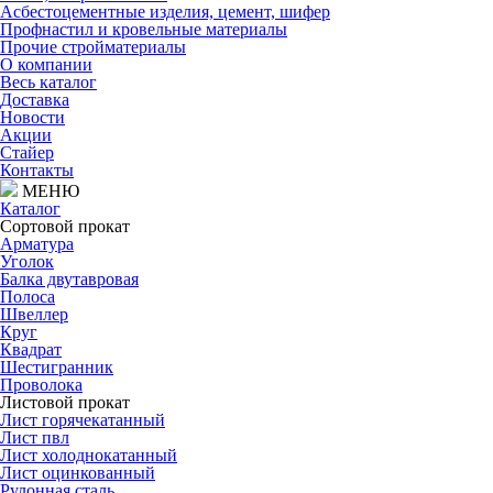
Асбестоцементные изделия, цемент, шифер
Профнастил и кровельные материалы
Прочие стройматериалы
О компании
Весь каталог
Доставка
Новости
Акции
Стайер
Контакты
МЕНЮ
Каталог
Сортовой прокат
Арматура
Уголок
Балка двутавровая
Полоса
Швеллер
Круг
Квадрат
Шестигранник
Проволока
Листовой прокат
Лист горячекатанный
Лист пвл
Лист холоднокатанный
Лист оцинкованный
Рулонная сталь