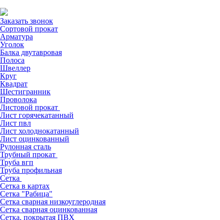
Заказать звонок
Сортовой прокат
Арматура
Уголок
Балка двутавровая
Полоса
Швеллер
Круг
Квадрат
Шестигранник
Проволока
Листовой прокат
Лист горячекатанный
Лист пвл
Лист холоднокатанный
Лист оцинкованный
Рулонная сталь
Трубный прокат
Труба вгп
Труба профильная
Сетка
Сетка в картах
Сетка "Рабица"
Сетка сварная низкоуглеродная
Сетка сварная оцинкованная
Сетка, покрытая ПВХ