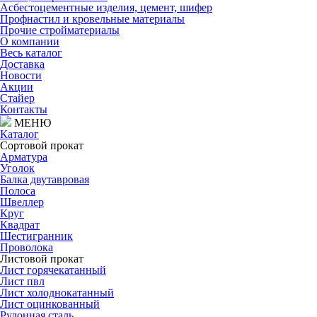
Асбестоцементные изделия, цемент, шифер
Профнастил и кровельные материалы
Прочие стройматериалы
О компании
Весь каталог
Доставка
Новости
Акции
Стайер
Контакты
МЕНЮ
Каталог
Сортовой прокат
Арматура
Уголок
Балка двутавровая
Полоса
Швеллер
Круг
Квадрат
Шестигранник
Проволока
Листовой прокат
Лист горячекатанный
Лист пвл
Лист холоднокатанный
Лист оцинкованный
Рулонная сталь