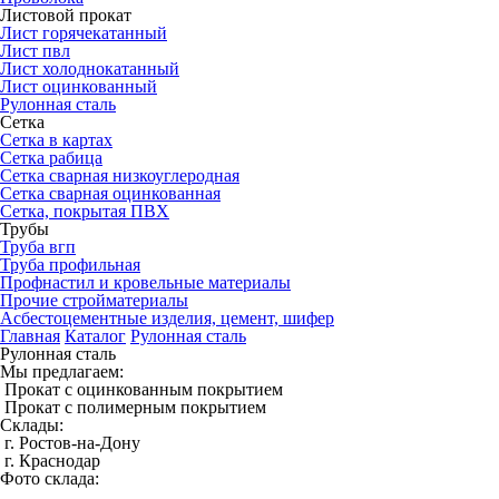
Листовой прокат
Лист горячекатанный
Лист пвл
Лист холоднокатанный
Лист оцинкованный
Рулонная сталь
Сетка
Сетка в картах
Сетка рабица
Сетка сварная низкоуглеродная
Сетка сварная оцинкованная
Сетка, покрытая ПВХ
Трубы
Труба вгп
Труба профильная
Профнастил и кровельные материалы
Прочие стройматериалы
Асбестоцементные изделия, цемент, шифер
Главная
Каталог
Рулонная сталь
Рулонная сталь
Мы предлагаем:
Прокат с оцинкованным покрытием
Прокат с полимерным покрытием
Склады:
г. Ростов-на-Дону
г. Краснодар
Фото склада: