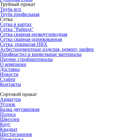
Трубный прокат
Труба вгп
Труба профильная
Сетка
Сетка в картах
Сетка "Рабица"
Сетка сварная низкоуглеводная
Сетка сварная оцинкованная
Сетка, покрытая ПВХ
Асбестоцементные изделия, цемент, шифер
Профнастил и кровельные материалы
Прочие стройматериалы
О компании
Доставка
Новости
Стайер
Контакты
Сортовой прокат
Арматура
Уголок
Балка двутавровая
Полоса
Швеллер
Круг
Квадрат
Шестигранник
Проволока