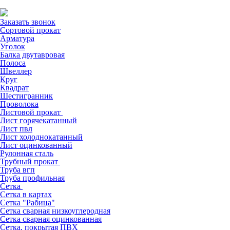
Заказать звонок
Сортовой прокат
Арматура
Уголок
Балка двутавровая
Полоса
Швеллер
Круг
Квадрат
Шестигранник
Проволока
Листовой прокат
Лист горячекатанный
Лист пвл
Лист холоднокатанный
Лист оцинкованный
Рулонная сталь
Трубный прокат
Труба вгп
Труба профильная
Сетка
Сетка в картах
Сетка "Рабица"
Сетка сварная низкоуглеродная
Сетка сварная оцинкованная
Сетка, покрытая ПВХ