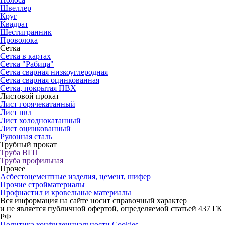
Швеллер
Круг
Квадрат
Шестигранник
Проволока
Сетка
Сетка в картах
Сетка "Рабица"
Сетка сварная низкоуглеродная
Сетка сварная оцинкованная
Сетка, покрытая ПВХ
Листовой прокат
Лист горячекатанный
Лист пвл
Лист холоднокатанный
Лист оцинкованный
Рулонная сталь
Трубный прокат
Труба ВГП
Труба профильная
Прочее
Асбестоцементные изделия, цемент, шифер
Прочие стройматериалы
Профнастил и кровельные материалы
Вся информация на сайте носит справочный характер
и не является публичной офертой, определяемой статьей 437 ГК
РФ
Политика конфиденциальности
Cookies