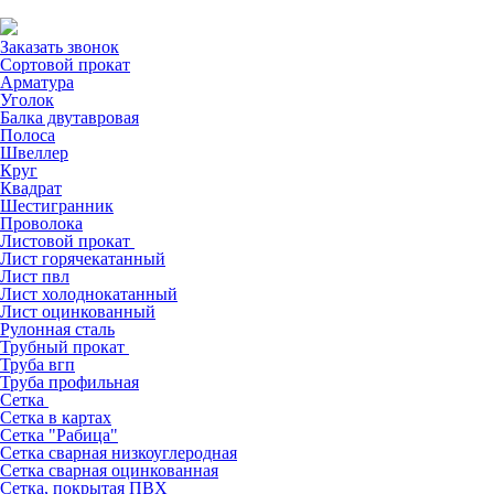
Заказать звонок
Сортовой прокат
Арматура
Уголок
Балка двутавровая
Полоса
Швеллер
Круг
Квадрат
Шестигранник
Проволока
Листовой прокат
Лист горячекатанный
Лист пвл
Лист холоднокатанный
Лист оцинкованный
Рулонная сталь
Трубный прокат
Труба вгп
Труба профильная
Сетка
Сетка в картах
Сетка "Рабица"
Сетка сварная низкоуглеродная
Сетка сварная оцинкованная
Сетка, покрытая ПВХ