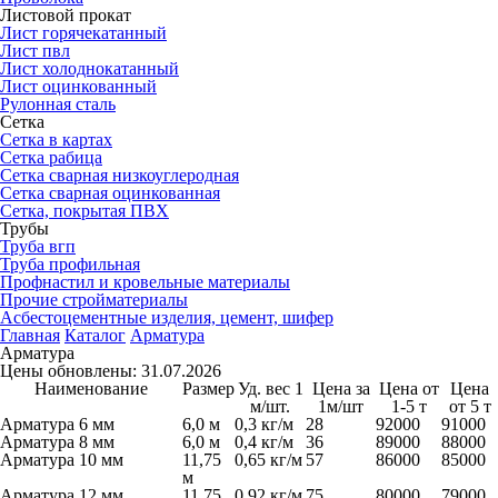
Листовой прокат
Лист горячекатанный
Лист пвл
Лист холоднокатанный
Лист оцинкованный
Рулонная сталь
Сетка
Сетка в картах
Сетка рабица
Сетка сварная низкоуглеродная
Сетка сварная оцинкованная
Сетка, покрытая ПВХ
Трубы
Труба вгп
Труба профильная
Профнастил и кровельные материалы
Прочие стройматериалы
Асбестоцементные изделия, цемент, шифер
Главная
Каталог
Арматура
Арматура
Цены обновлены: 31.07.2026
Наименование
Размер
Уд. вес 1
Цена за
Цена от
Цена
м/шт.
1м/шт
1-5 т
от 5 т
Арматура 6 мм
6,0 м
0,3 кг/м
28
92000
91000
Арматура 8 мм
6,0 м
0,4 кг/м
36
89000
88000
Арматура 10 мм
11,75
0,65 кг/м
57
86000
85000
м
Арматура 12 мм
11,75
0,92 кг/м
75
80000
79000