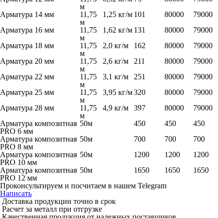
м
Арматура 14 мм
11,75
1,25 кг/м
101
80000
79000
м
Арматура 16 мм
11,75
1,62 кг/м
131
80000
79000
м
Арматура 18 мм
11,75
2,0 кг/м
162
80000
79000
м
Арматура 20 мм
11,75
2,6 кг/м
211
80000
79000
м
Арматура 22 мм
11,75
3,1 кг/м
251
80000
79000
м
Арматура 25 мм
11,75
3,95 кг/м
320
80000
79000
м
Арматура 28 мм
11,75
4,9 кг/м
397
80000
79000
м
Арматура композитная
50м
450
450
450
PRO 6 мм
Арматура композитная
50м
700
700
700
PRO 8 мм
Арматура композитная
50м
1200
1200
1200
PRO 10 мм
Арматура композитная
50м
1650
1650
1650
PRO 12 мм
Проконсультируем и посчитаем в нашем Telegram
Написать
Доставка продукции точно в срок
Расчет за металл при отгрузке
Качественная продукция от надежных поставщиков