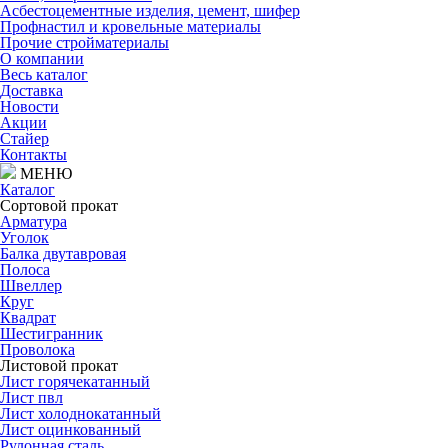
Асбестоцементные изделия, цемент, шифер
Профнастил и кровельные материалы
Прочие стройматериалы
О компании
Весь каталог
Доставка
Новости
Акции
Стайер
Контакты
МЕНЮ
Каталог
Сортовой прокат
Арматура
Уголок
Балка двутавровая
Полоса
Швеллер
Круг
Квадрат
Шестигранник
Проволока
Листовой прокат
Лист горячекатанный
Лист пвл
Лист холоднокатанный
Лист оцинкованный
Рулонная сталь